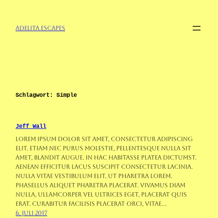
Zum
Inhalt
springen
Adelita Escapes
Schlagwort:
Simple
Jeff Wall
Lorem ipsum dolor sit amet, consectetur adipiscing
elit. Etiam nec purus molestie, pellentesque nulla sit
amet, blandit augue. In hac habitasse platea dictumst.
Aenean efficitur lacus suscipit consectetur lacinia.
Nulla vitae vestibulum elit, ut pharetra lorem.
Phasellus aliquet pharetra placerat. Vivamus diam
nulla, ullamcorper vel ultrices eget, placerat quis
erat. Curabitur facilisis placerat orci, vitae…
6. Juli 2017