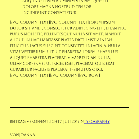
aliqua. Ut enim ad minim veniam, quis ut
dolore magna nostrud tempor
incididunt consectetur.
[/vc_column_text][vc_column_text]Lorem ipsum
dolor sit amet, consectetur adipiscing elit. Etiam nec
purus molestie, pellentesque nulla sit amet, blandit
augue. In hac habitasse platea dictumst. Aenean
efficitur lacus suscipit consectetur lacinia. Nulla
vitae vestibulum elit, ut pharetra lorem. Phasellus
aliquet pharetra placerat. Vivamus diam nulla,
ullamcorper vel ultrices eget, placerat quis erat.
Curabitur facilisis placerat ipsimutus orci.
[/vc_column_text][/vc_column][/vc_row]
Beitrag veröffentlicht
7. Juli 2017
in
Typography
von
Joanna