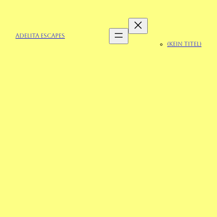
Zum
Inhalt
springen
Adelita Escapes
(kein Titel)